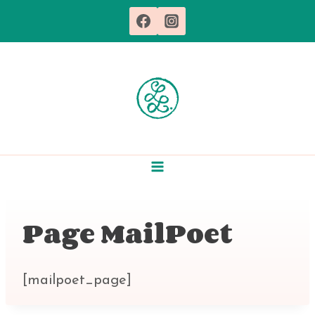
Aller
au
contenu
Page MailPoet
[mailpoet_page]