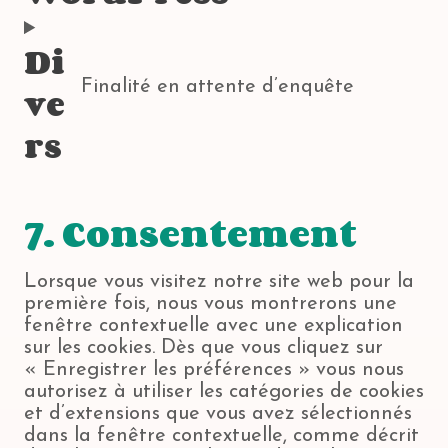
C
v
o
s
p
e
n
o
i
m
e
h
r
t
Di
n
c
m
r
p
-
t
s
e
e
v
(
o
ve
Finalité en attente d’enquête
e
w
r
i
v
s
n
C
o
c
c
rs
a
e
t
o
r
e
e
r
r
t
n
d
s
i
v
o
s
f
t
o
i
s
e
e
r
7. Consentement
u
c
e
n
n
i
s
e
r
t
c
p
)
m
v
t
e
e
Lorsque vous visitez notre site web pour la
a
i
o
première fois, nous vous montrerons une
i
c
s
fenêtre contextuelle avec une explication
l
e
e
sur les cookies. Dès que vous cliquez sur
p
w
r
« Enregistrer les préférences » vous nous
o
o
v
autorisez à utiliser les catégories de cookies
e
r
i
et d’extensions que vous avez sélectionnés
t
d
c
dans la fenêtre contextuelle, comme décrit
p
e