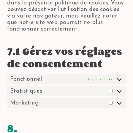
dans la présente politique de cookies. Vous
r
d
pouvez désactiver l’utilisation des cookies
e
i
via votre navigateur, mais veuillez noter
s
v
que notre site web pourrait ne plus
s
e
fonctionner correctement.
r
s
7.1 Gérez vos réglages
de consentement
Fonctionnel
Toujours activé
Statistiques
S
t
Marketing
M
a
a
t
r
i
8.
k
s
e