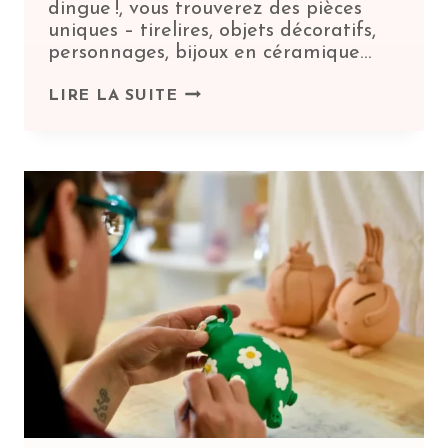
dingue !, vous trouverez des pièces
uniques – tirelires, objets décoratifs,
personnages, bijoux en céramique…
POTERIE
LIRE LA SUITE
ARTISANALE
ORIGINALE :
BIENVENUE
AU
COCHON
DINGUE !