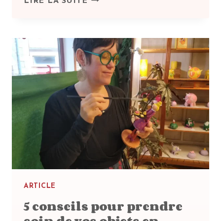
LIRE LA SUITE
SONT
FABRIQUÉES
MES
TIRELIRES ?
UN
PETIT
TOUR
EN
COULISSES
ARTICLE
5 conseils pour prendre
soin de vos objets en