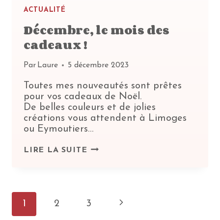
ACTUALITÉ
Décembre, le mois des
cadeaux !
Par
Laure
5 décembre 2023
Toutes mes nouveautés sont prêtes
pour vos cadeaux de Noël.
De belles couleurs et de jolies
créations vous attendent à Limoges
ou Eymoutiers…
DÉCEMBRE,
LIRE LA SUITE
LE
MOIS
DES
Navigatio
CADEAUX
Page
1
2
3
!