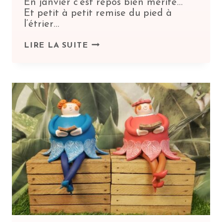
En janvier c’est repos bien mérité…
Et petit à petit remise du pied à
l’étrier…
DÉBUT
LIRE LA SUITE
D’ANNÉE,
REPOS
MÉRITÉ
!