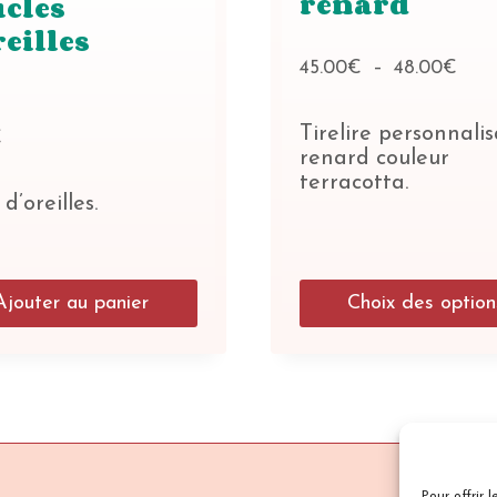
renard
cles
reilles
Plag
45.00
€
–
48.00
€
de
prix :
Tirelire personnali
€
45.
renard couleur
à
terracotta.
48.
d’oreilles.
Ajouter au panier
Choix des option
Ce
produit
a
plusieurs
variations.
Les
options
Pour offrir 