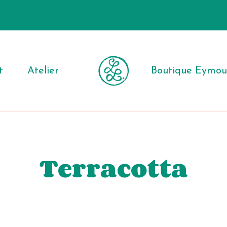
t
Atelier
Boutique Eymout
Terracotta