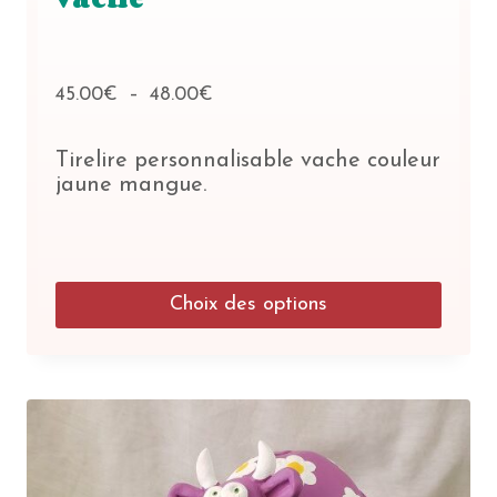
Plage
45.00
€
–
48.00
€
de
prix :
Tirelire personnalisable vache couleur
45.00€
jaune mangue.
à
48.00€
Choix des options
Ce
produit
a
plusieurs
variations.
Les
options