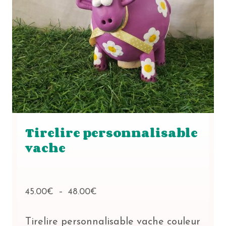
peuvent
être
choisies
sur
la
page
du
produit
Tirelire personnalisable
vache
Plage
45.00
€
–
48.00
€
de
prix :
Tirelire personnalisable vache couleur
45.00€