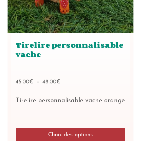
Tirelire personnalisable
vache
Plage
45.00
€
–
48.00
€
de
prix :
Tirelire personnalisable vache orange
45.00€
à
48.00€
Choix des options