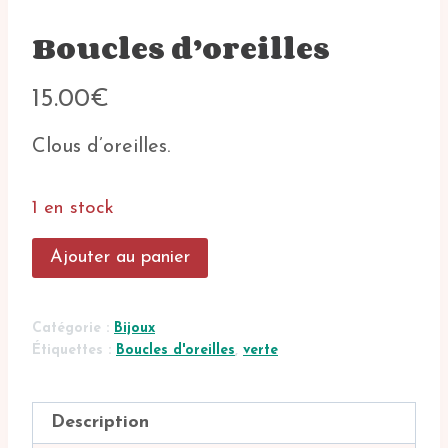
Boucles d’oreilles
15.00
€
Clous d’oreilles.
1 en stock
quantité
Ajouter au panier
de
Boucles
d'oreilles
Catégorie :
Bijoux
Étiquettes :
Boucles d'oreilles
,
verte
Description