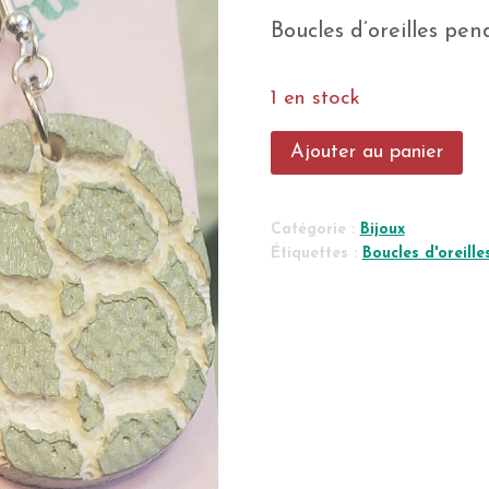
Boucles d’oreilles pe
1 en stock
quantité
Ajouter au panier
de
Boucles
d'oreilles
Catégorie :
Bijoux
Étiquettes :
Boucles d'oreille