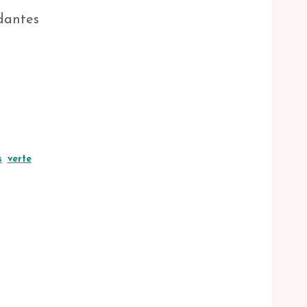
ndantes
s
,
verte