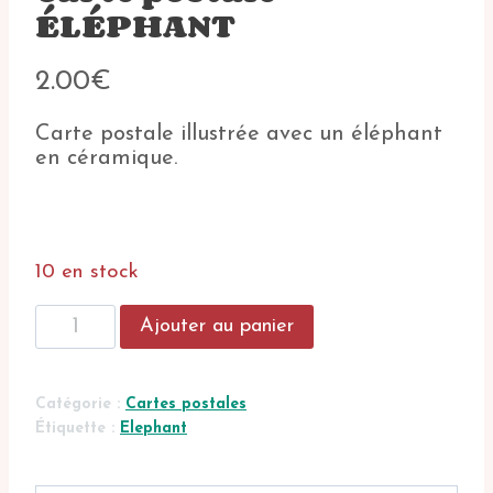
ÉLÉPHANT
2.00
€
Carte postale illustrée avec un éléphant
en céramique.
10 en stock
quantité
Ajouter au panier
de
Carte
postale
Catégorie :
Cartes postales
ÉLÉPHANT
Étiquette :
Elephant