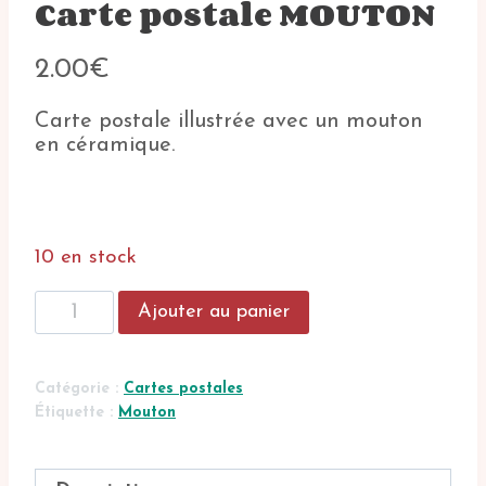
Carte postale MOUTON
2.00
€
Carte postale illustrée avec un mouton
en céramique.
10 en stock
quantité
Ajouter au panier
de
Carte
postale
Catégorie :
Cartes postales
MOUTON
Étiquette :
Mouton