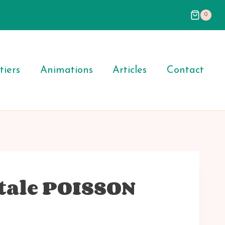
0
iers
Animations
Articles
Contact
stale POISSON