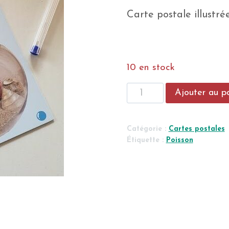
Carte postale illustr
10 en stock
quantité
Ajouter au p
de
Carte
postale
Catégorie :
Cartes postales
POISSON
Étiquette :
Poisson