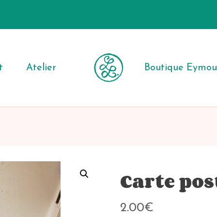
t
Atelier
Boutique Eymout
Carte po
2.00
€