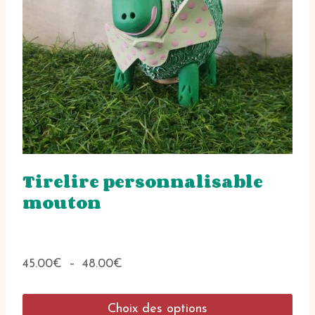
Tirelire personnalisable
mouton
Plage
45.00
€
–
48.00
€
de
prix :
Choix des options
45.00€