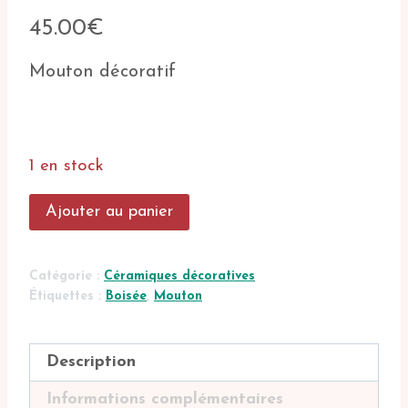
45.00
€
Mouton décoratif
1 en stock
quantité
Ajouter au panier
de
Mouton
décoratif
Catégorie :
Céramiques décoratives
Étiquettes :
Boisée
,
Mouton
Description
Informations complémentaires