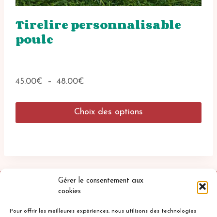
Tirelire personnalisable
poule
Plage
45.00
€
–
48.00
€
de
prix :
Choix des options
45.00€
à
Ce
48.00€
produit
a
plusieurs
variations.
Les
Gérer le consentement aux
options
cookies
peuvent
être
Pour offrir les meilleures expériences, nous utilisons des technologies