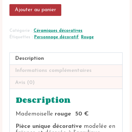
quantité
Ajouter au panier
de
Mademoiselle
Gariguette
Catégorie :
Céramiques décoratives
Étiquettes :
Personnage décoratif
,
Rouge
Description
Informations complémentaires
Avis (0)
Description
Mademoiselle
rouge 50 €
Pièce unique décorative
modelée en