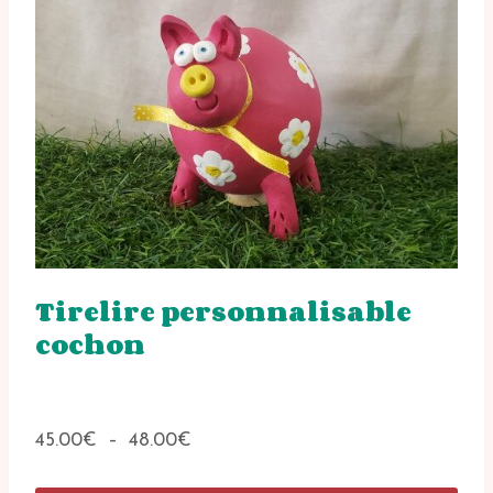
Les
options
peuvent
être
choisies
sur
la
page
du
produit
Tirelire personnalisable
cochon
Plage
45.00
€
–
48.00
€
de
prix :