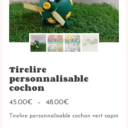
Tirelire
personnalisable
cochon
Plage
45.00
€
–
48.00
€
de
prix :
Tirelire personnalisable cochon vert sapin
45.00€
à