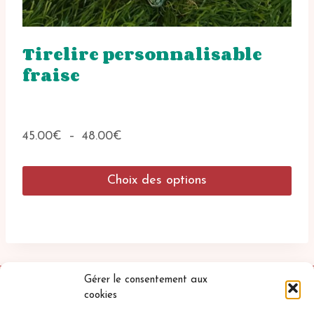
Tirelire personnalisable
fraise
Plage
45.00
€
–
48.00
€
de
prix :
Choix des options
45.00€
à
Ce
48.00€
produit
a
plusieurs
variations.
Les
Gérer le consentement aux
options
cookies
peuvent