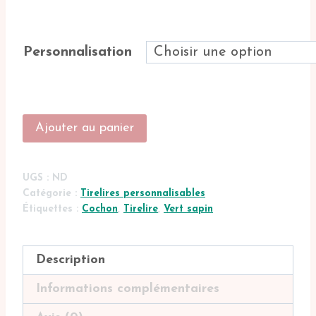
48.00€
Personnalisation
quantité
Ajouter au panier
de
Tirelire
personnalisable
UGS :
ND
cochon
Catégorie :
Tirelires personnalisables
Étiquettes :
Cochon
,
Tirelire
,
Vert sapin
Description
Informations complémentaires