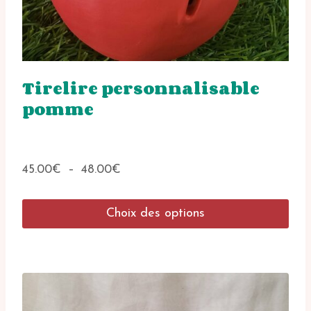
Tirelire personnalisable
pomme
Plage
45.00
€
–
48.00
€
de
prix :
Choix des options
45.00€
à
Ce
48.00€
produit
a
plusieurs
variations.