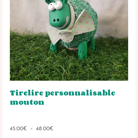
Tirelire personnalisable
mouton
Plage
45.00
€
–
48.00
€
de