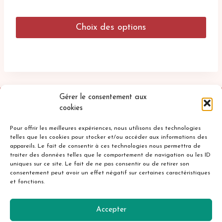
de
prix :
Choix des options
45.00€
à
Ce
48.00€
produit
a
plusieurs
variations.
Les
Gérer le consentement aux
options
cookies
peuvent
être
Pour offrir les meilleures expériences, nous utilisons des technologies
telles que les cookies pour stocker et/ou accéder aux informations des
choisies
appareils. Le fait de consentir à ces technologies nous permettra de
sur
traiter des données telles que le comportement de navigation ou les ID
la
uniques sur ce site. Le fait de ne pas consentir ou de retirer son
Accueil
Mentions légales
page
consentement peut avoir un effet négatif sur certaines caractéristiques
et fonctions.
du
Politique de confidentialité
Cookies
produit
Contact
Accepter