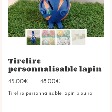
Tirelire
personnalisable lapin
Plage
45.00
€
–
48.00
€
de
prix :
Tirelire personnalisable lapin bleu roi
45.00€
à
48.00€