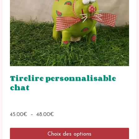
Tirelire personnalisable
chat
Plage
45.00
€
–
48.00
€
de
prix :
Choix des options
45.00€