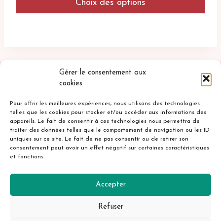
Choix des options
45.00€
à
Ce
48.00€
produit
a
plusieurs
variations.
Les
Gérer le consentement aux
options
cookies
peuvent
être
Pour offrir les meilleures expériences, nous utilisons des technologies
telles que les cookies pour stocker et/ou accéder aux informations des
choisies
appareils. Le fait de consentir à ces technologies nous permettra de
sur
traiter des données telles que le comportement de navigation ou les ID
la
uniques sur ce site. Le fait de ne pas consentir ou de retirer son
Accueil
Mentions légales
page
consentement peut avoir un effet négatif sur certaines caractéristiques
et fonctions.
du
Politique de confidentialité
Cookies
produit
Contact
Accepter
Refuser