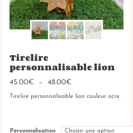
Tirelire
personnalisable lion
Plage
45.00
€
–
48.00
€
de
prix :
Tirelire personnalisable lion couleur ocre.
45.00€
à
48.00€
Personnalisation