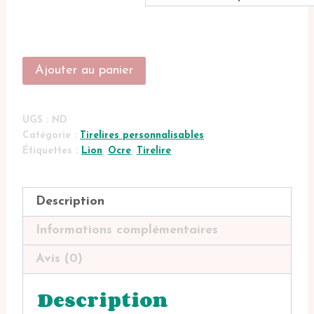
quantité
Ajouter au panier
de
Tirelire
personnalisable
UGS :
ND
lion
Catégorie :
Tirelires personnalisables
Étiquettes :
Lion
,
Ocre
,
Tirelire
Description
Informations complémentaires
Avis (0)
Description