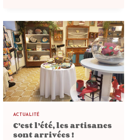
LE
MOIS
DES
CADEAUX
!
ACTUALITÉ
C’est l’été, les artisanes
sont arrivées !