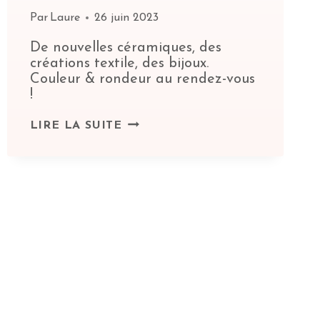
Par
Laure
26 juin 2023
De nouvelles céramiques, des
créations textile, des bijoux.
Couleur & rondeur au rendez-vous
!
C’EST
LIRE LA SUITE
L’ÉTÉ,
LES
ARTISANES
SONT
ARRIVÉES
!