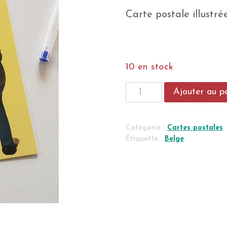
Carte postale illustr
10 en stock
quantité
Ajouter au p
de
Carte
postale
Catégorie :
Cartes postales
BELGE
Étiquette :
Belge