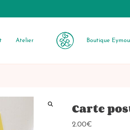
t
Atelier
Boutique Eymout
Carte pos
2.00
€