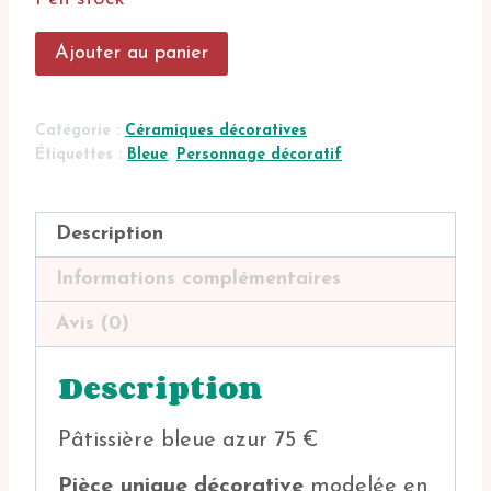
quantité
Ajouter au panier
de
Mademoiselle
Bourrache
Catégorie :
Céramiques décoratives
Étiquettes :
Bleue
,
Personnage décoratif
Description
Informations complémentaires
Avis (0)
Description
Pâtissière bleue azur 75 €
Pièce unique
décorative
modelée en