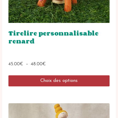
Tirelire personnalisable
renard
Plage
45.00
€
–
48.00
€
de
prix :
Choix des options
45.00€
à
Ce
48.00€
produit
a
plusieurs
variations.