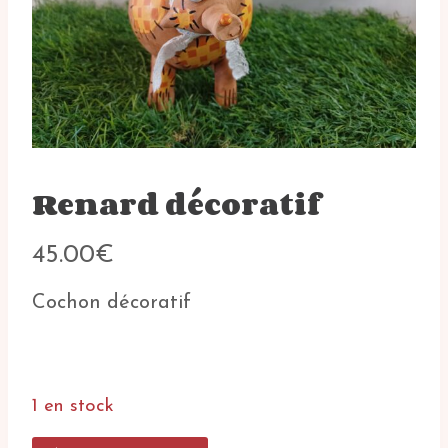
Renard décoratif
45.00
€
Cochon décoratif
1 en stock
quantité