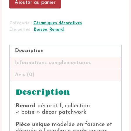
Ajouter au panier
de
Renard
décoratif
Catégorie :
Céramiques décoratives
Étiquettes :
Boisée
,
Renard
Description
Informations complémentaires
Avis (0)
Description
Renard
décoratif, collection
« boisé » décor patchwork
Pièce unique
modelée en faïence et
décorée à l’acrylique après cuisson