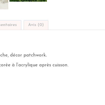
entaires
Avis (0)
ache, décor patchwork
.
rée à l’acrylique après cuisson.