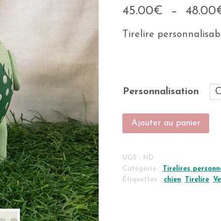
45.00
€
–
48.00
Tirelire personnalisab
Personnalisation
quantité
Ajouter au panier
de
Tirelire
personnalisable
UGS :
ND
chien
Catégorie :
Tirelires personn
Étiquettes :
chien
,
Tirelire
,
Ve