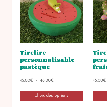
Tirelire
Tire
personnalisable
per
pastèque
frai
Plage
45.00
€
–
48.00
€
45.00
€
de
prix :
Choix des options
45.00€
à
Ce
Ce
48.00€