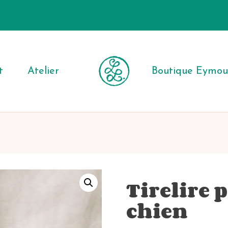
t
Atelier
Boutique Eymout
Tirelire 
chien