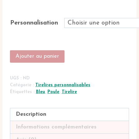
48.00€
Personnalisation
quantité
Ajouter au panier
de
Tirelire
personnalisable
UGS :
ND
poule
Catégorie :
Tirelires personnalisables
bleue
Étiquettes :
Bleu
,
Poule
,
Tirelire
Description
Informations complémentaires