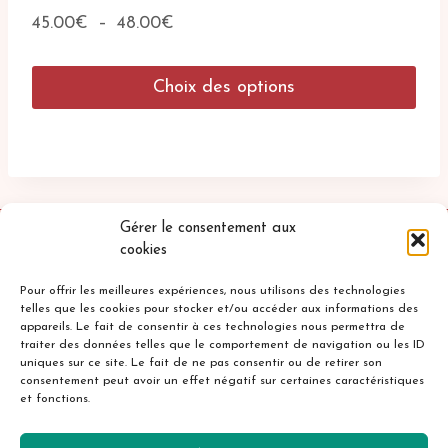
Plage
45.00
€
–
48.00
€
de
prix :
Choix des options
45.00€
à
Ce
48.00€
produit
a
plusieurs
variations.
Les
Gérer le consentement aux
options
cookies
peuvent
être
Pour offrir les meilleures expériences, nous utilisons des technologies
telles que les cookies pour stocker et/ou accéder aux informations des
choisies
appareils. Le fait de consentir à ces technologies nous permettra de
sur
traiter des données telles que le comportement de navigation ou les ID
la
uniques sur ce site. Le fait de ne pas consentir ou de retirer son
Accueil
Mentions légales
page
consentement peut avoir un effet négatif sur certaines caractéristiques
et fonctions.
du
Politique de confidentialité
Cookies
produit
Contact