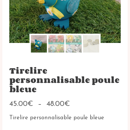
Tirelire
personnalisable poule
bleue
Plage
45.00
€
–
48.00
€
de
prix :
Tirelire personnalisable poule bleue
45.00€
à