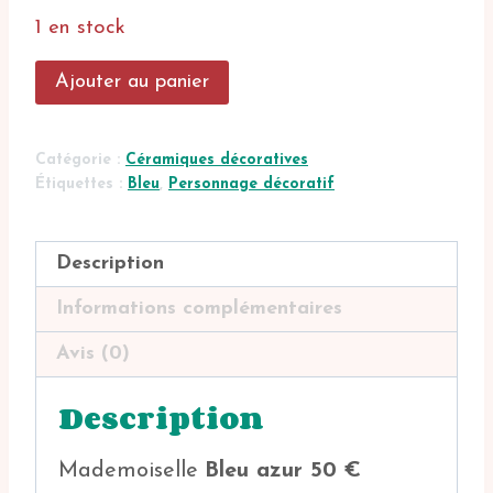
1 en stock
quantité
Ajouter au panier
de
Mademoiselle
Myosotis
Catégorie :
Céramiques décoratives
Étiquettes :
Bleu
,
Personnage décoratif
Description
Informations complémentaires
Avis (0)
Description
Mademoiselle
Bleu azur 50 €